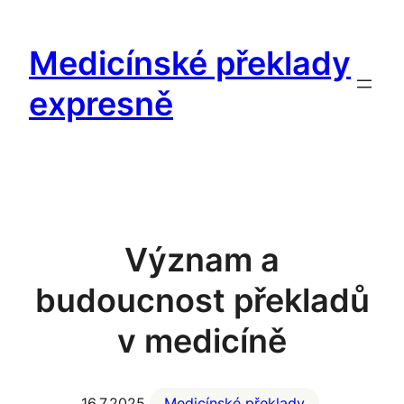
Přeskočit
na
Medicínské překlady
obsah
expresně
Význam a
budoucnost překladů
v medicíně
16.7.2025
Medicínské překlady