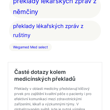
překlady lékařských zpráv z
němčiny
překlady lékařských zpráv z
ruštiny
Wegamed Med select