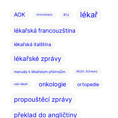
lékař
AOK
IFU
chorobopis
lékařská francouzština
lékařská italština
lékařské zprávy
manuály k lékařským přístrojům
MUDr. Schwarz
onkologie
ortopedie
naši lékaři
propouštěcí zprávy
překlad do angličtiny