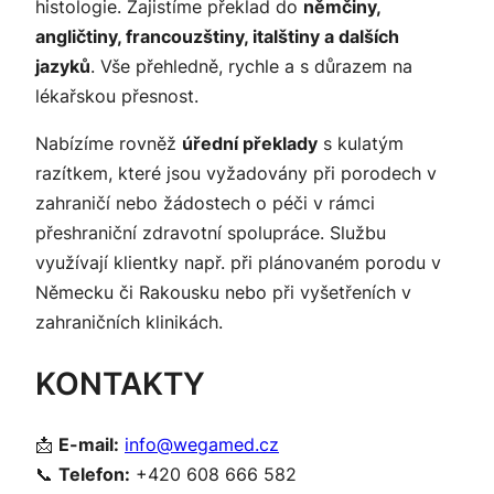
histologie. Zajistíme překlad do
němčiny,
angličtiny, francouzštiny, italštiny a dalších
jazyků
. Vše přehledně, rychle a s důrazem na
lékařskou přesnost.
Nabízíme rovněž
úřední překlady
s kulatým
razítkem, které jsou vyžadovány při porodech v
zahraničí nebo žádostech o péči v rámci
přeshraniční zdravotní spolupráce. Službu
využívají klientky např. při plánovaném porodu v
Německu či Rakousku nebo při vyšetřeních v
zahraničních klinikách.
KONTAKTY
📩
E-mail:
info@wegamed.cz
📞
Telefon:
+420 608 666 582