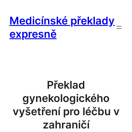
Přeskočit
na
Medicínské překlady
obsah
expresně
Překlad
gynekologického
vyšetření pro léčbu v
zahraničí