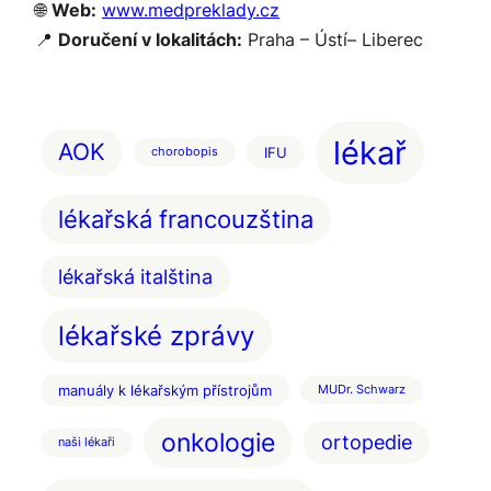
🌐
Web:
www.medpreklady.cz
📍
Doručení v lokalitách:
Praha – Ústí– Liberec
lékař
AOK
IFU
chorobopis
lékařská francouzština
lékařská italština
lékařské zprávy
manuály k lékařským přístrojům
MUDr. Schwarz
onkologie
ortopedie
naši lékaři