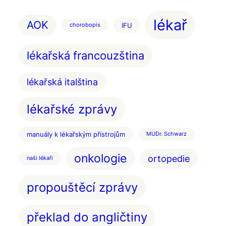
lékař
AOK
IFU
chorobopis
lékařská francouzština
lékařská italština
lékařské zprávy
manuály k lékařským přístrojům
MUDr. Schwarz
onkologie
ortopedie
naši lékaři
propouštěcí zprávy
překlad do angličtiny