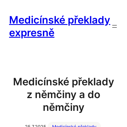
Přeskočit
na
Medicínské překlady
obsah
expresně
Medicínské překlady
z němčiny a do
němčiny
25.7.2025
Medicínské překlady