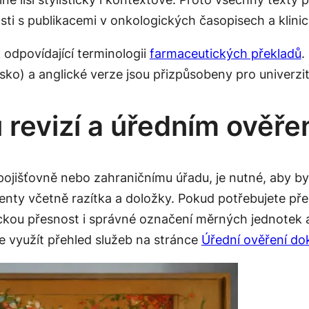
osti s publikacemi v onkologických časopisech a klinic
 odpovídající terminologii
farmaceutických překladů
.
 a anglické verze jsou přizpůsobeny pro univerzitní 
 revizí a úředním ověře
pojišťovně nebo zahraničnímu úřadu, je nutné, aby b
nty včetně razítka a doložky. Pokud potřebujete přel
ckou přesnost i správné označení měrných jednotek 
 využít přehled služeb na stránce
Úřední ověření d