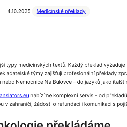
4.10.2025
Medicínské překlady
jší typy medicínských textů. Každý překlad vyžaduje
kladatelské týmy zajišťují profesionální překlady zpr
ebo Nemocnice Na Bulovce – do jazyků jako italština
ranslators.eu
nabízíme komplexní servis – od překladů
bu v zahraničí, žádosti o refundaci i komunikaci s poj
nkologie překládáme