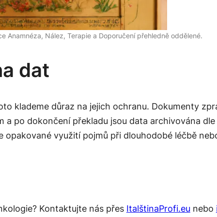
ce Anamnéza, Nález, Terapie a Doporučení přehledně oddělené.
na dat
a proto klademe důraz na jejich ochranu. Dokumenty
m a po dokončení překladu jsou data archivována dle 
 opakované využití pojmů při dlouhodobé léčbě nebo
nkologie? Kontaktujte nás přes
ItalštinaProfi.eu
nebo