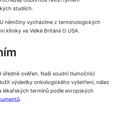
kých studiích.
 U němčiny vycházíme z terminologických
kliniky ve Velké Británii či USA.
ním
yl úředně ověřen. Naši
soudní tlumočníci
ožit výsledky onkologického vyšetření, nález
a lékařských termínů podle evropských
okumentů
.