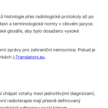
ů histologie přes radiologické protokoly až po
text a terminologické normy v cílovém jazyce.
řské glosáře, aby bylo dosaženo vysoké
rní zprávy pro zahraniční nemocnice. Pokud je
ránkách
i-Translators.eu
.
usí chápat vztahy mezi jednotlivými diagnózami,
ivní radioterapie
mají přesně definovaný
y procházejí odbornou revizí týmem