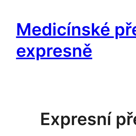
Přeskočit
na
Medicínské př
obsah
expresně
Expresní př