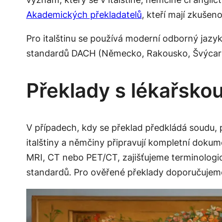
Akademických překladatelů
, kteří mají zkušen
Pro italštinu se používá moderní odborný jazyk
standardů DACH (Německo, Rakousko, Švýcarsko)
Překlady s lékařskou
V případech, kdy se překlad předkládá soudu, 
italštiny
a němčiny připravují kompletní dokume
MRI, CT nebo PET/CT, zajišťujeme terminologi
standardů. Pro ověřené překlady doporučujeme