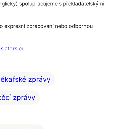
glicky) spolupracujeme s překladatelskými
 pro expresní zpracování nebo odbornou
nslators.eu
.
lékařské zprávy
ěcí zprávy