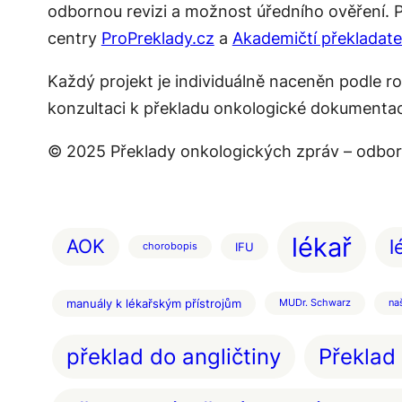
odbornou revizi a možnost úředního ověření. 
centry
ProPreklady.cz
a
Akademičtí překladate
Každý projekt je individuálně naceněn podle r
konzultaci k překladu onkologické dokumenta
© 2025 Překlady onkologických zpráv – odbor
lékař
l
AOK
IFU
chorobopis
manuály k lékařským přístrojům
MUDr. Schwarz
naš
Překlad
překlad do angličtiny