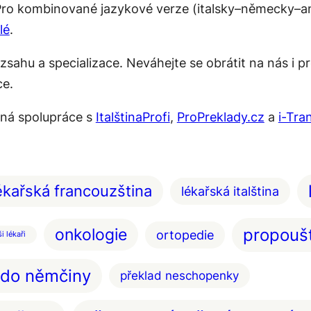
Pro kombinované jazykové verze (italsky–německy–an
lé
.
ozsahu a specializace. Neváhejte se obrátit na nás i
ce.
ná spolupráce s
ItalštinaProfi
,
ProPreklady.cz
a
i-Tra
ékařská francouzština
lékařská italština
propoušt
onkologie
ortopedie
i lékaři
 do němčiny
překlad neschopenky