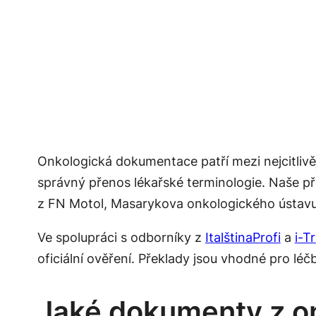
Onkologická dokumentace patří mezi nejcitlivě
správný přenos lékařské terminologie. Naše pře
z FN Motol, Masarykova onkologického ústavu n
Ve spolupráci s odborníky z
ItalštinaProfi
a
i-T
oficiální ověření. Překlady jsou vhodné pro léč
Jaké dokumenty z o