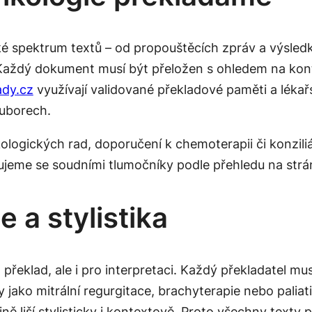
ké spektrum textů – od propouštěcích zpráv a výsledk
ě. Každý dokument musí být přeložen s ohledem na kon
ady.cz
využívají validované překladové paměti a léka
ouborech.
ogických rad, doporučení k chemoterapii či konziliá
acujeme se soudními tlumočníky podle přehledu na st
 a stylistika
překlad, ale i pro interpretaci. Každý překladatel m
y jako
mitrální regurgitace
,
brachyterapie
nebo
paliat
tině liší stylisticky i kontextově. Proto všechny text