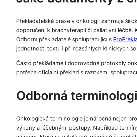
Překladatelská praxe v onkologii zahrnuje širo
doporučení k brachyterapii či paliativní léčb
Odborní překladatelé spolupracující s
ProPrekl
jednotnosti textu i při rozsáhlých klinických s
Často překládáme i doprovodné protokoly onkol
potřeba oficiální překlad s razítkem, spolupr
Odborná terminologie
Onkologická terminologie je náročná nejen pro 
výkony a léčebnými postupy. Například termín
význam, který se v italštině, němčině či anglič