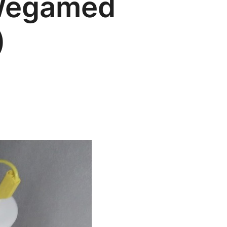
 Wegamed
)