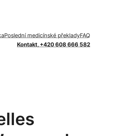
ka
Poslední medicínské překlady
FAQ
Kontakt, +420 608 666 582
elles