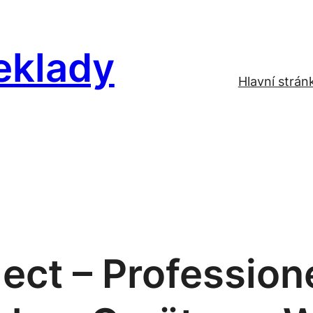
eklady
Hlavní strán
ect – Profession