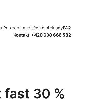
ka
Poslední medicínské překlady
FAQ
Kontakt, +420 608 666 582
 fast 30 %