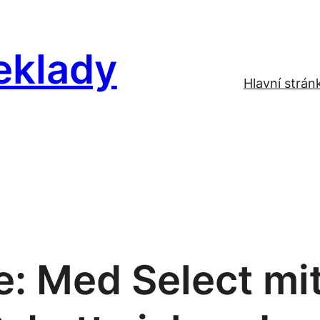
eklady
Hlavní strán
: Med Select mit